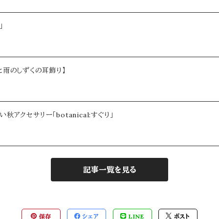
」
と雨のしずくの耳飾り】
クセサリー「botanical:すぐり」
記事一覧を見る
保存
シェア
LINE
ポスト