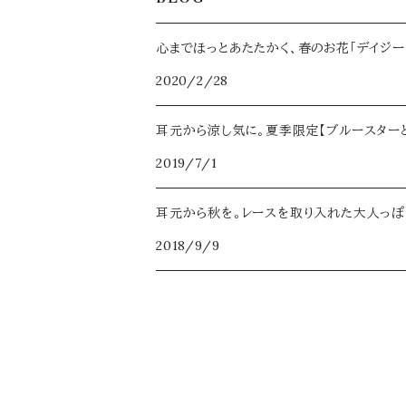
ミモザ
秋コフレ【薔薇 -ロミオトジュリエット-】
夏コフレ【エリンジウム -シンデレラ- 】
Ruimeme×Novelize
パッチンピン
ヘアアクセサリー
2023年限定【Belle page】
2024
タックピン
心までほっとあたたかく、春のお花「デイジー
金木犀
冬コフレ【白雪姫 -白雪姫-】
秋コフレ【クレマチス -千夜一夜物語- 】
夜明玉×Novelize
2020/2/28
パッチンピン
Belle pageの耳飾り
2022年限定【ブーケ】
2025
アクセサリーボックス
なでしこ
冬コフレ【フィリカ -星の銀貨-】
耳元から涼し気に。夏季限定【ブルースター
花香水
誕生月花×誕生石カラー
2026
雪割草
2019/7/1
ループタイ
2021年限定【花蜜】
ブラックパール
耳元から秋を。レースを取り入れた大人っぽい秋ア
マスク＆眼鏡チェーン
2018/9/9
2020年限定【Classy】
カーネーション
イヤーカフ
2025年限定【Iris -イリス-】
ナイトスカイ
2026年限定【Fleuri-フルリィ-】