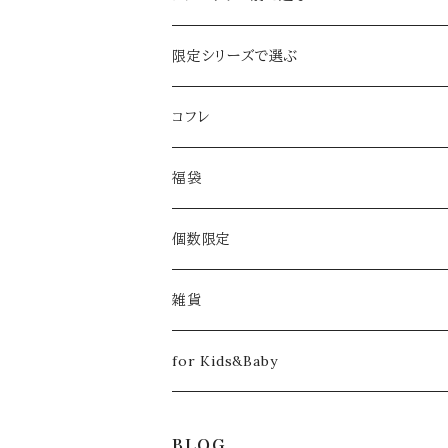
ジャスミン
ボタニカル
イヤーカフ&ピアスｏｒイヤリング set
限定シリーズで選ぶ
忘れな草
春限定
イヤーカフ
2024年限定【Pearl：ぺルル】
コフレ
ライラック
さくら
夏限定
ピアスｏｒイヤリング
春限定
2018
福袋
グリーンベル
デイジー
ブルースター
ふたつぶ
クリスマスコフレ【クリスマスローズ】
秋限定
ネックレス
夏限定
2019
2020
個数限定
あじさい
ひまわり
雨のしずく
月下美人
クリスマスコフレ【雪柳】
冬限定
ブレスレット
秋限定
2020
2021
雑貨
ハナミズキ
コットンパール
月下美人
春コフレ【ラナンキュラス -ラプンツェル-】
満月の日限定
ブローチ
冬限定
2023
2022
クリーニングクロス
for Kids&Baby
ミント
雪華
夏コフレ【姫金魚草 -人魚姫-】
ファー付
春コフレ【さくら -楊貴妃- 】
リング
コラボ アイテム
2023
トートバッグ
ヘアアクセサリー
BLOG