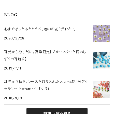
ミント
雪華
夏コフレ【姫金魚草 -人魚姫-】
ファー付
春コフレ【さくら -楊貴妃- 】
リング
コラボ アイテム
2023
トートバッグ
ヘアアクセサリー
BLOG
ミモザ
秋コフレ【薔薇 -ロミオトジュリエット-】
夏コフレ【エリンジウム -シンデレラ- 】
Ruimeme×Novelize
パッチンピン
ヘアアクセサリー
2023年限定【Belle page】
2024
タックピン
心までほっとあたたかく、春のお花「デイジー」
金木犀
冬コフレ【白雪姫 -白雪姫-】
秋コフレ【クレマチス -千夜一夜物語- 】
夜明玉×Novelize
2020/2/28
パッチンピン
Belle pageの耳飾り
2022年限定【ブーケ】
2025
アクセサリーボックス
なでしこ
冬コフレ【フィリカ -星の銀貨-】
耳元から涼し気に。夏季限定【ブルースターと雨のし
花香水
誕生月花×誕生石カラー
2026
ずくの耳飾り】
雪割草
ループタイ
2019/7/1
2021年限定【花蜜】
ブラックパール
耳元から秋を。レースを取り入れた大人っぽい秋アク
マスク＆眼鏡チェーン
2020年限定【Classy】
セサリー「botanical:すぐり」
カーネーション
イヤーカフ
2018/9/9
2025年限定【Iris -イリス-】
ナイトスカイ