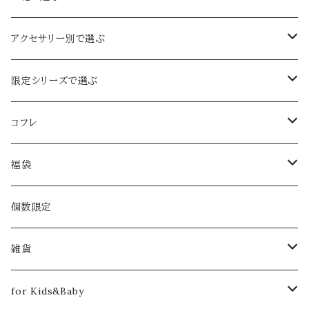
定番のお花
アクセサリー別で選ぶ
ジャスミン
ボタニカル
イヤーカフ&ピアスｏｒイヤリング set
限定シリーズで選ぶ
忘れな草
春限定
イヤーカフ
2024年限定【Pearl：ぺルル】
コフレ
ライラック
さくら
夏限定
ピアスｏｒイヤリング
春限定
2018
福袋
グリーンベル
デイジー
ブルースター
ふたつぶ
クリスマスコフレ【クリスマスローズ】
秋限定
ネックレス
夏限定
2019
2020
個数限定
あじさい
ひまわり
雨のしずく
月下美人
クリスマスコフレ【雪柳】
冬限定
ブレスレット
秋限定
2020
2021
雑貨
ハナミズキ
コットンパール
月下美人
春コフレ【ラナンキュラス -ラプンツェル-】
満月の日限定
ブローチ
冬限定
2023
2022
クリーニングクロス
for Kids&Baby