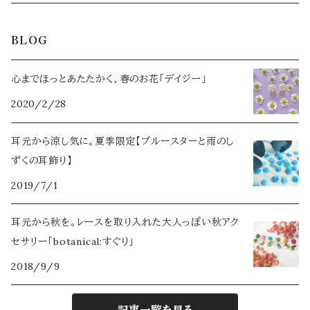
ミント
雪華
夏コフレ【姫金魚草 -人魚姫-】
ファー付
春コフレ【さくら -楊貴妃- 】
リング
コラボ アイテム
2023
トートバッグ
ヘアアクセサリー
BLOG
ミモザ
秋コフレ【薔薇 -ロミオトジュリエット-】
夏コフレ【エリンジウム -シンデレラ- 】
Ruimeme×Novelize
パッチンピン
ヘアアクセサリー
2023年限定【Belle page】
2024
タックピン
心までほっとあたたかく、春のお花「デイジー」
金木犀
冬コフレ【白雪姫 -白雪姫-】
秋コフレ【クレマチス -千夜一夜物語- 】
夜明玉×Novelize
2020/2/28
パッチンピン
Belle pageの耳飾り
2022年限定【ブーケ】
2025
アクセサリーボックス
なでしこ
冬コフレ【フィリカ -星の銀貨-】
耳元から涼し気に。夏季限定【ブルースターと雨のし
花香水
誕生月花×誕生石カラー
2026
ずくの耳飾り】
雪割草
ループタイ
2019/7/1
2021年限定【花蜜】
ブラックパール
耳元から秋を。レースを取り入れた大人っぽい秋アク
マスク＆眼鏡チェーン
2020年限定【Classy】
セサリー「botanical:すぐり」
カーネーション
イヤーカフ
2018/9/9
2025年限定【Iris -イリス-】
ナイトスカイ