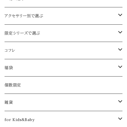
定番のお花
アクセサリー別で選ぶ
ジャスミン
ボタニカル
イヤーカフ&ピアスｏｒイヤリング set
限定シリーズで選ぶ
忘れな草
春限定
イヤーカフ
2024年限定【Pearl：ぺルル】
コフレ
ライラック
さくら
夏限定
ピアスｏｒイヤリング
春限定
2018
福袋
グリーンベル
デイジー
ブルースター
ふたつぶ
クリスマスコフレ【クリスマスローズ】
秋限定
ネックレス
夏限定
2019
2020
個数限定
あじさい
ひまわり
雨のしずく
月下美人
クリスマスコフレ【雪柳】
冬限定
ブレスレット
秋限定
2020
2021
雑貨
ハナミズキ
コットンパール
月下美人
春コフレ【ラナンキュラス -ラプンツェル-】
満月の日限定
ブローチ
冬限定
2023
2022
クリーニングクロス
for Kids&Baby