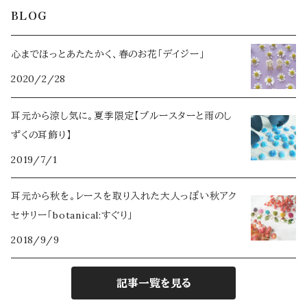
BLOG
ミモザ
秋コフレ【薔薇 -ロミオトジュリエット-】
夏コフレ【エリンジウム -シンデレラ- 】
Ruimeme×Novelize
パッチンピン
ヘアアクセサリー
2023年限定【Belle page】
2024
タックピン
心までほっとあたたかく、春のお花「デイジー」
金木犀
冬コフレ【白雪姫 -白雪姫-】
秋コフレ【クレマチス -千夜一夜物語- 】
夜明玉×Novelize
2020/2/28
パッチンピン
Belle pageの耳飾り
2022年限定【ブーケ】
2025
アクセサリーボックス
なでしこ
冬コフレ【フィリカ -星の銀貨-】
耳元から涼し気に。夏季限定【ブルースターと雨のし
花香水
誕生月花×誕生石カラー
2026
ずくの耳飾り】
雪割草
ループタイ
2019/7/1
2021年限定【花蜜】
ブラックパール
耳元から秋を。レースを取り入れた大人っぽい秋アク
マスク＆眼鏡チェーン
2020年限定【Classy】
セサリー「botanical:すぐり」
カーネーション
イヤーカフ
2018/9/9
2025年限定【Iris -イリス-】
ナイトスカイ
記事一覧を見る
2026年限定【Fleuri-フルリィ-】