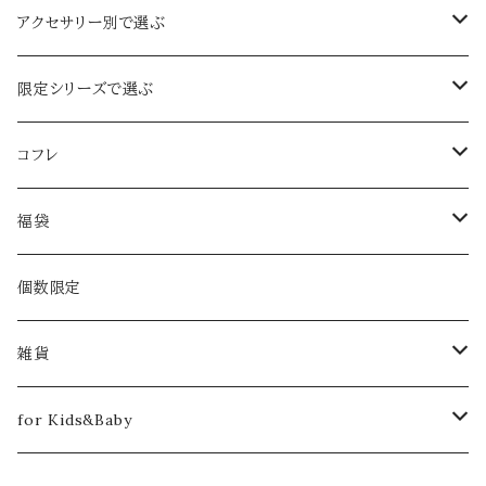
定番のお花
アクセサリー別で選ぶ
ジャスミン
ボタニカル
イヤーカフ&ピアスｏｒイヤリング set
限定シリーズで選ぶ
忘れな草
春限定
イヤーカフ
2024年限定【Pearl：ぺルル】
コフレ
ライラック
さくら
夏限定
ピアスｏｒイヤリング
春限定
2018
福袋
グリーンベル
デイジー
ブルースター
ふたつぶ
クリスマスコフレ【クリスマスローズ】
秋限定
ネックレス
夏限定
2019
2020
個数限定
あじさい
ひまわり
雨のしずく
月下美人
クリスマスコフレ【雪柳】
冬限定
ブレスレット
秋限定
2020
2021
雑貨
ハナミズキ
コットンパール
月下美人
春コフレ【ラナンキュラス -ラプンツェル-】
満月の日限定
ブローチ
冬限定
2023
2022
クリーニングクロス
for Kids&Baby
ミント
雪華
夏コフレ【姫金魚草 -人魚姫-】
ファー付
春コフレ【さくら -楊貴妃- 】
リング
コラボ アイテム
2023
トートバッグ
ヘアアクセサリー