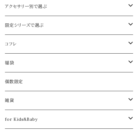
定番のお花
アクセサリー別で選ぶ
ジャスミン
ボタニカル
イヤーカフ&ピアスｏｒイヤリング set
限定シリーズで選ぶ
忘れな草
春限定
イヤーカフ
2024年限定【Pearl：ぺルル】
コフレ
ライラック
さくら
夏限定
ピアスｏｒイヤリング
春限定
2018
福袋
グリーンベル
デイジー
ブルースター
ふたつぶ
クリスマスコフレ【クリスマスローズ】
秋限定
ネックレス
夏限定
2019
2020
個数限定
あじさい
ひまわり
雨のしずく
月下美人
クリスマスコフレ【雪柳】
冬限定
ブレスレット
秋限定
2020
2021
雑貨
ハナミズキ
コットンパール
月下美人
春コフレ【ラナンキュラス -ラプンツェル-】
満月の日限定
ブローチ
冬限定
2023
2022
クリーニングクロス
for Kids&Baby
ミント
雪華
夏コフレ【姫金魚草 -人魚姫-】
ファー付
春コフレ【さくら -楊貴妃- 】
リング
コラボ アイテム
2023
トートバッグ
ヘアアクセサリー