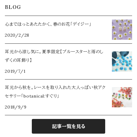
BLOG
ミモザ
秋コフレ【薔薇 -ロミオトジュリエット-】
夏コフレ【エリンジウム -シンデレラ- 】
Ruimeme×Novelize
パッチンピン
ヘアアクセサリー
2023年限定【Belle page】
2024
タックピン
心までほっとあたたかく、春のお花「デイジー」
金木犀
冬コフレ【白雪姫 -白雪姫-】
秋コフレ【クレマチス -千夜一夜物語- 】
夜明玉×Novelize
2020/2/28
パッチンピン
Belle pageの耳飾り
2022年限定【ブーケ】
2025
アクセサリーボックス
なでしこ
冬コフレ【フィリカ -星の銀貨-】
耳元から涼し気に。夏季限定【ブルースターと雨のし
花香水
誕生月花×誕生石カラー
2026
ずくの耳飾り】
雪割草
ループタイ
2019/7/1
2021年限定【花蜜】
ブラックパール
耳元から秋を。レースを取り入れた大人っぽい秋アク
マスク＆眼鏡チェーン
2020年限定【Classy】
セサリー「botanical:すぐり」
カーネーション
イヤーカフ
2018/9/9
2025年限定【Iris -イリス-】
ナイトスカイ
記事一覧を見る
2026年限定【Fleuri-フルリィ-】