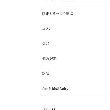
ジャスミン
ボタニカル
イヤーカフ&ピアスｏｒイヤリング set
限定シリーズで選ぶ
忘れな草
春限定
イヤーカフ
2024年限定【Pearl：ぺルル】
コフレ
ライラック
さくら
夏限定
ピアスｏｒイヤリング
春限定
2018
福袋
グリーンベル
デイジー
ブルースター
ふたつぶ
クリスマスコフレ【クリスマスローズ】
秋限定
ネックレス
夏限定
2019
2020
個数限定
あじさい
ひまわり
雨のしずく
月下美人
クリスマスコフレ【雪柳】
冬限定
ブレスレット
秋限定
2020
2021
雑貨
ハナミズキ
コットンパール
月下美人
春コフレ【ラナンキュラス -ラプンツェル-】
満月の日限定
ブローチ
冬限定
2023
2022
クリーニングクロス
for Kids&Baby
ミント
雪華
夏コフレ【姫金魚草 -人魚姫-】
ファー付
春コフレ【さくら -楊貴妃- 】
リング
コラボ アイテム
2023
トートバッグ
ヘアアクセサリー
BLOG