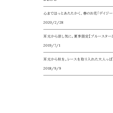
ミモザ
秋コフレ【薔薇 -ロミオトジュリエット-】
夏コフレ【エリンジウム -シンデレラ- 】
Ruimeme×Novelize
パッチンピン
ヘアアクセサリー
2023年限定【Belle page】
2024
タックピン
心までほっとあたたかく、春のお花「デイジー
金木犀
冬コフレ【白雪姫 -白雪姫-】
秋コフレ【クレマチス -千夜一夜物語- 】
夜明玉×Novelize
2020/2/28
パッチンピン
Belle pageの耳飾り
2022年限定【ブーケ】
2025
アクセサリーボックス
なでしこ
冬コフレ【フィリカ -星の銀貨-】
耳元から涼し気に。夏季限定【ブルースター
花香水
誕生月花×誕生石カラー
2026
雪割草
2019/7/1
ループタイ
2021年限定【花蜜】
ブラックパール
耳元から秋を。レースを取り入れた大人っぽい秋ア
マスク＆眼鏡チェーン
2018/9/9
2020年限定【Classy】
カーネーション
イヤーカフ
2025年限定【Iris -イリス-】
ナイトスカイ
2026年限定【Fleuri-フルリィ-】