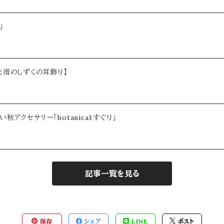
」
と雨のしずくの耳飾り】
クセサリー「botanical:すぐり」
記事一覧を見る
保存
シェア
LINE
ポスト